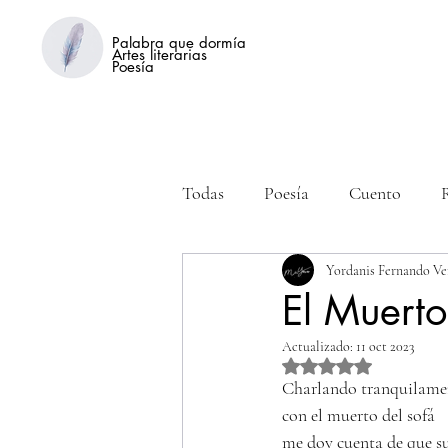
Palabra que dormía
Artes literarias
Poesía
Todas
Poesía
Cuento
Yordanis Fernando Ve
El Muerto
Actualizado:
11 oct 2023
Obtuvo NaN de 5 estre
Charlando tranquilame
con el muerto del sofá
me doy cuenta de que su