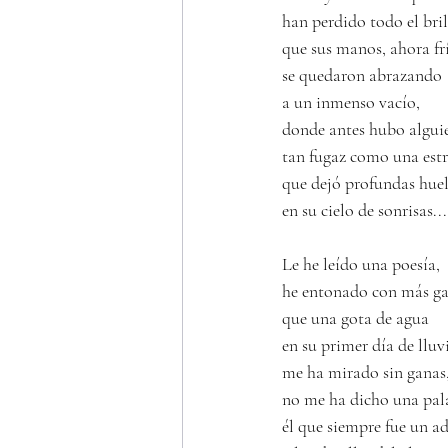
han perdido todo el bril
que sus manos, ahora frí
se quedaron abrazando
a un inmenso vacío,
donde antes hubo algui
tan fugaz como una estr
que dejó profundas huel
en su cielo de sonrisas...
Le he leído una poesía,
he entonado con más g
que una gota de agua
en su primer día de lluvi
me ha mirado sin ganas
no me ha dicho una pal
él que siempre fue un a