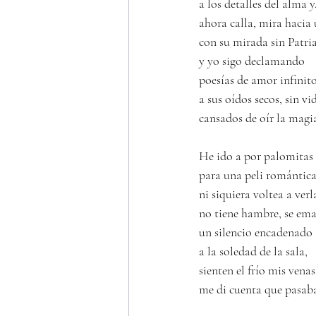
a los detalles del alma y.
ahora calla, mira hacia
con su mirada sin Patria
y yo sigo declamando 
poesías de amor infinit
a sus oídos secos, sin vi
cansados de oír la magia
He ido a por palomitas
para una peli romántica
ni siquiera voltea a verl
no tiene hambre, se em
un silencio encadenado
a la soledad de la sala,
sienten el frío mis venas
me di cuenta que pasaba