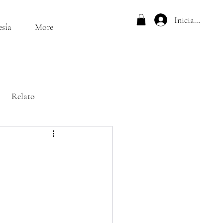
Iniciar sesión
esía
More
Relato