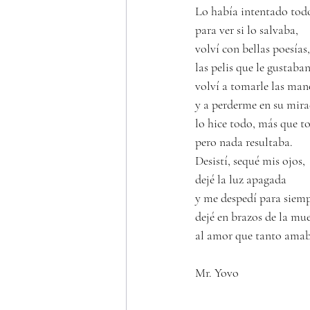
Lo había intentado tod
para ver si lo salvaba,
volví con bellas poesías,
las pelis que le gustaban
volví a tomarle las man
y a perderme en su mira
lo hice todo, más que t
pero nada resultaba.
Desistí, sequé mis ojos,
dejé la luz apagada
y me despedí para siemp
dejé en brazos de la mu
al amor que tanto amab
Mr. Yovo