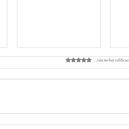
Obtuvo 0 de 5 estrellas.
Aún no hay calificac
Ahora todo es libre
La p