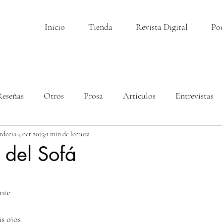
Inicio
Tienda
Revista Digital
Po
Reseñas
Otros
Prosa
Artículos
Entrevistas
rdecia
4 oct 2023
1 min de lectura
 del Sofá
llas.
nte 
s ojos