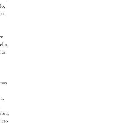
lo,
as,
en
ella,
las
anas
a, 
,
abra,
dicto