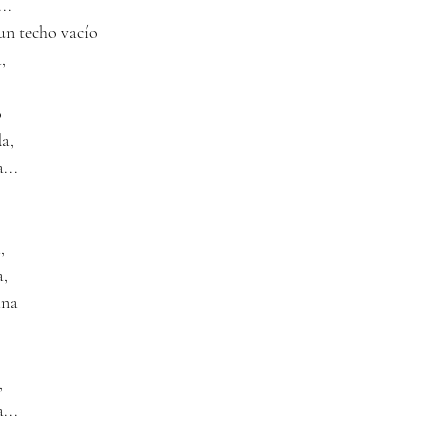
..
 un techo vacío
,
o
da,
...
,
a,
ana 
,
...