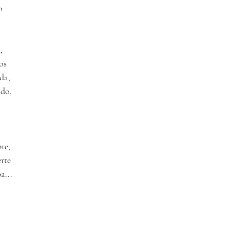
o
,
os
da,
odo,
re,
erte
a...