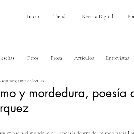
Inicio
Tienda
Revista Digital
Po
Reseñas
Otros
Prosa
Artículos
Entrevistas
8 sept 2025
3 min de lectura
smo y mordedura, poesía 
rquez
llas.
quez hacia el mundo, o de la poesía dentro del mundo hacia Lau