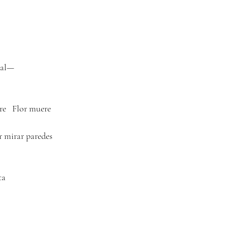
mal—
re   Flor muere
 mirar paredes 
ta 