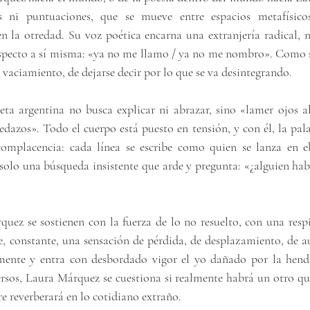
 ni puntuaciones, que se mueve entre espacios metafísicos
n la otredad. Su voz poética encarna una extranjería radical, no
specto a sí misma: «ya no me llamo / ya no me nombro». Como si 
 vaciamiento, de dejarse decir por lo que se va desintegrando.
eta argentina no busca explicar ni abrazar, sino «lamer ojos al 
pedazos». Todo el cuerpo está puesto en tensión, y con él, la pala
omplacencia: cada línea se escribe como quien se lanza en eb
 solo una búsqueda insistente que arde y pregunta: «¿alguien hab
uez se sostienen con la fuerza de lo no resuelto, con una respi
e, constante, una sensación de pérdida, de desplazamiento, de au
ente y entra con desbordado vigor el yo dañado por la hendid
ersos, Laura Márquez se cuestiona si realmente habrá un otro que 
e reverberará en lo cotidiano extraño.