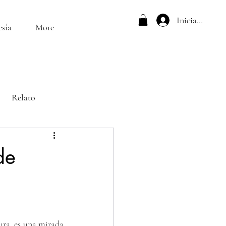
Iniciar sesión
esía
More
Relato
de
ra, es una mirada 