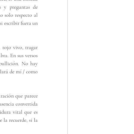
 y preguntas de 
 solo respecto al 
escribir fuera un 
rojo vivo, tragar 
bra. En sus versos 
ullición. No hay 
lará de mí / como 
ración que parece 
sencia convertida 
ura vital que es 
la recuerde, si la 