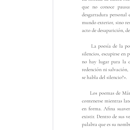
que no conoce pausas
desgarradura personal e
mundo exterior, sino re
acto de desaparición, de
     La poesía de la po
silencios, escupirse en 
no hay lugar para la c
redención ni salvación,
se habla del silencio?».
     Los poemas de Márq
contenerse mientras lat
en forma. Afina suavem
existir. Dentro de sus v
palabra que es su nombr