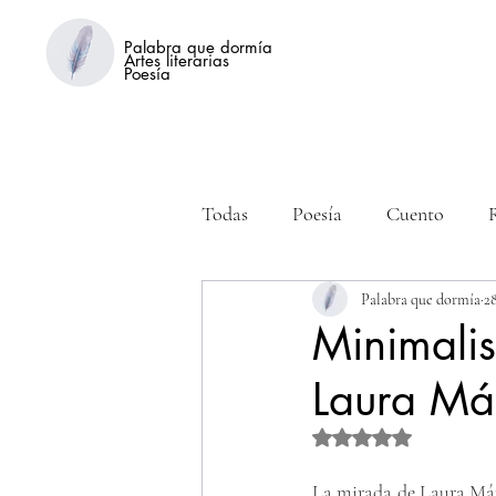
Palabra que dormía
Artes literarias
Poesía
Todas
Poesía
Cuento
Palabra que dormía
2
Minimali
Laura Má
Obtuvo NaN de 5 estre
La mirada de Laura Már