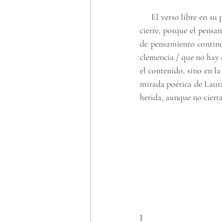
     El verso libre en s
cierre, porque el pensa
de pensamiento continu
clemencia / que no hay d
el contenido, sino en l
mirada poética de Laura 
herida, aunque no cierr
I