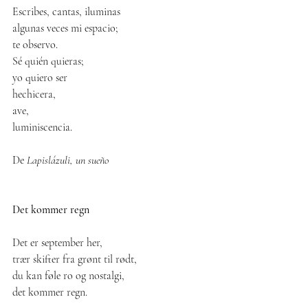
Escribes, cantas, iluminas
algunas veces mi espacio;
te observo.
Sé quién quieras;
yo quiero ser
hechicera,
ave,
luminiscencia.
De 
Lapislázuli, un sueño
Det kommer regn
Det er september her,
trær skifter fra grønt til rødt,
du kan føle ro og nostalgi,
det kommer regn.