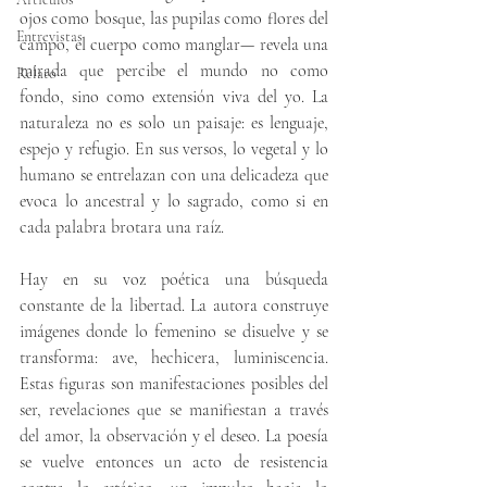
ojos como bosque, las pupilas como flores del 
Entrevistas
campo, el cuerpo como manglar— revela una 
mirada que percibe el mundo no como 
Relato
fondo, sino como extensión viva del yo. La 
naturaleza no es solo un paisaje: es lenguaje, 
espejo y refugio. En sus versos, lo vegetal y lo 
humano se entrelazan con una delicadeza que 
evoca lo ancestral y lo sagrado, como si en 
cada palabra brotara una raíz.
Hay en su voz poética una búsqueda 
constante de la libertad. La autora construye 
imágenes donde lo femenino se disuelve y se 
transforma: ave, hechicera, luminiscencia. 
Estas figuras son manifestaciones posibles del 
ser, revelaciones que se manifiestan a través 
del amor, la observación y el deseo. La poesía 
se vuelve entonces un acto de resistencia 