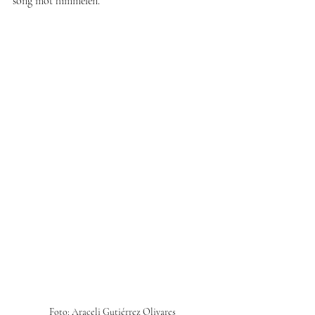
song mot himmelen.
Foto: Araceli Gutiérrez Olivares