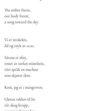
The ember flares,
our body forest,
a song toward the sky.
Vi er terskelen,
ild og røyk av 
ocote
.
Sårene er eføy,
rester av tørket misteltein,
vårt språk en machete
som skjærer dem.
Kom, jeg er i mangroven.
Gløren vekkes til liv,
vår skog kropp,