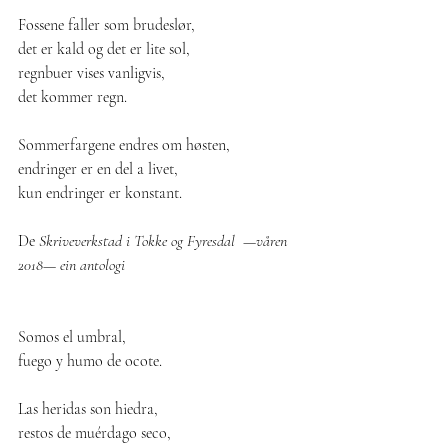
Fossene faller som brudeslør,
det er kald og det er lite sol,
regnbuer vises vanligvis,
det kommer regn.
Sommerfargene endres om høsten,
endringer er en del a livet,
kun endringer er konstant.
De
 Skriveverkstad i Tokke og Fyresdal  —våren 
2018— ein antologi
Somos el umbral,
fuego y humo de ocote.
Las heridas son hiedra,
restos de muérdago seco,