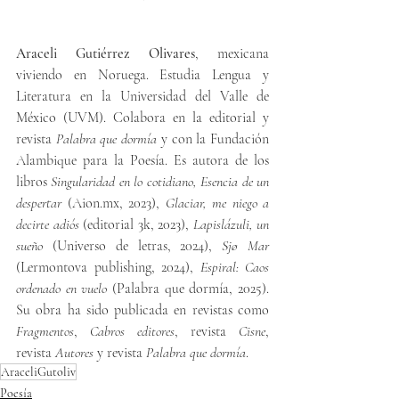
Araceli Gutiérrez Olivares
, mexicana 
viviendo en Noruega. Estudia Lengua y 
Literatura en la Universidad del Valle de 
México (UVM). Colabora en la editorial y 
revista 
Palabra que dormía
 y con la Fundación 
Alambique para la Poesía. Es autora de los 
libros 
Singularidad en lo cotidiano, Esencia de un 
despertar
 (
Aion.mx
, 2023), 
Glaciar, me niego a 
decirte adiós
 (editorial 3k, 2023), 
Lapislázuli, un 
sueño
 (Universo de letras, 2024), 
Sjø Mar 
(Lermontova publishing, 2024), 
Espiral: Caos 
ordenado en vuelo
 (Palabra que dormía, 2025). 
Su obra ha sido publicada en revistas como 
Fragmentos
, 
Cabros editores
, revista 
Cisne
, 
revista 
Autores
 y revista
 Palabra que dormía
. 
AraceliGutoliv
Poesía