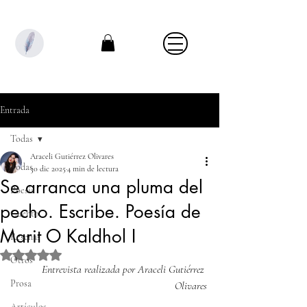
Entrada
Todas
Araceli Gutiérrez Olivares
Todas
30 dic 2025
4 min de lectura
Se arranca una pluma del
Poesía
pecho. Escribe. Poesía de
Cuento
Marit O Kaldhol I
Reseñas
Obtuvo NaN de 5 estrellas.
Otros
Entrevista realizada por Araceli Gutiérrez 
Prosa
Olivares
Artículos