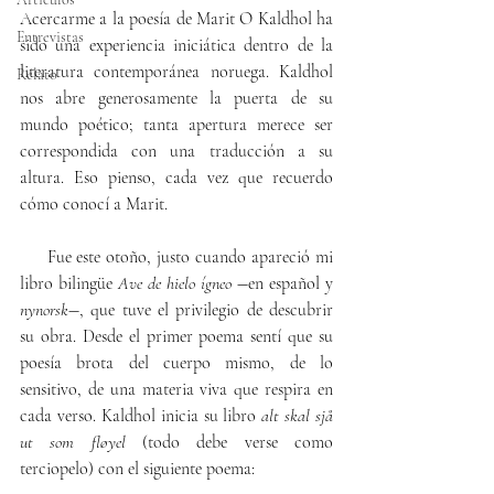
Acercarme a la poesía de Marit O Kaldhol ha 
Entrevistas
sido una experiencia iniciática dentro de la 
literatura contemporánea noruega. Kaldhol 
Relato
nos abre generosamente la puerta de su 
mundo poético; tanta apertura merece ser 
correspondida con una traducción a su 
altura. Eso pienso, cada vez que recuerdo 
cómo conocí a Marit.
     Fue este otoño, justo cuando apareció mi 
libro bilingüe 
Ave de hielo ígneo
 ―en español y 
nynorsk
―, que tuve el privilegio de descubrir 
su obra. Desde el primer poema sentí que su 
poesía brota del cuerpo mismo, de lo 
sensitivo, de una materia viva que respira en 
cada verso. Kaldhol inicia su libro 
alt skal sjå 
ut som fløyel
 (todo debe verse como 
terciopelo) con el siguiente poema: