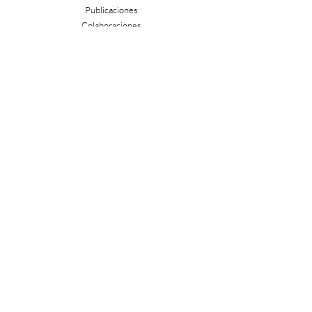
Publicaciones
Colaboraciones
Comité editorial
Araceli Gutiérrez
Diana Forte
Diana Nieto
Pódcast
Comunidad
Tienda
Libros
Formulario de 
suscripción
Email
*