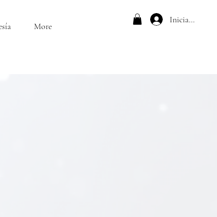
Iniciar sesión
esía
More