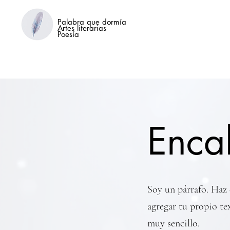
Palabra que dormía
Artes literarias
Poesía
Enca
Soy un párrafo. Haz 
agregar tu propio te
muy sencillo.