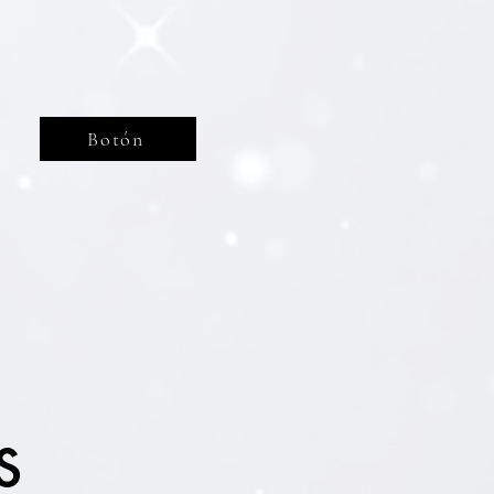
Botón
s