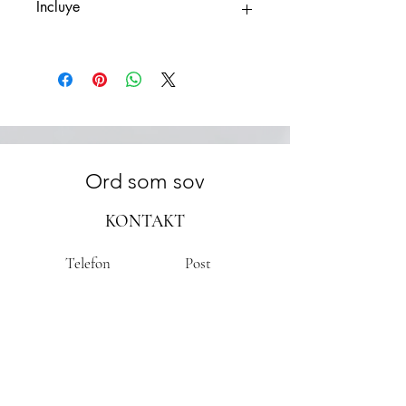
Incluye
✍️
Asesorías personalizadas
con nuestros
editores literarios
🎨
Diseño de portada profesional
📝
Corrección ortotipográfica y de estilo
📖
Diseño y maquetación editorial
completa
📦
30 ejemplares impresos y enviados a
Ord som sov
toda España
KONTAKT
Telefon
Post