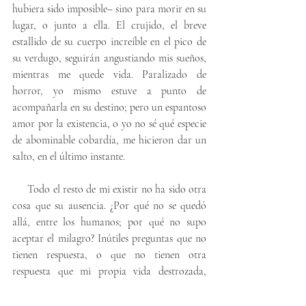
hubiera sido imposible– sino para morir en su 
lugar, o junto a ella. El crujido, el breve 
estallido de su cuerpo increíble en el pico de 
su verdugo, seguirán angustiando mis sueños, 
mientras me quede vida. Paralizado de 
horror, yo mismo estuve a punto de 
acompañarla en su destino; pero un espantoso 
amor por la existencia, o yo no sé qué especie 
de abominable cobardía, me hicieron dar un 
salto, en el último instante. 
     Todo el resto de mi existir no ha sido otra 
cosa que su ausencia. ¿Por qué no se quedó 
allá, entre los humanos; por qué no supo 
aceptar el milagro? Inútiles preguntas que no 
tienen respuesta, o que no tienen otra 
respuesta que mi propia vida destrozada, 
atravesada de horror pero también de 
maravilla, ambos igualmente imborrables.