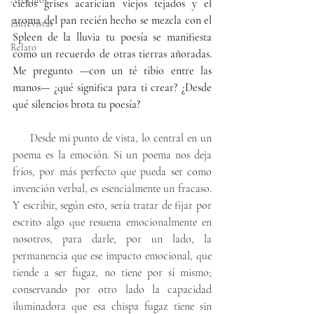
cielos grises acarician viejos tejados y el 
aroma del pan recién hecho se mezcla con el 
Entrevistas
Spleen de la lluvia tu poesía se manifiesta 
Relato
como un recuerdo de otras tierras añoradas. 
Me pregunto —con un té tibio entre las 
manos— ¿qué significa para ti crear? ¿Desde 
qué silencios brota tu poesía? 
     Desde mi punto de vista, lo central en un 
poema es la emoción. Si un poema nos deja 
fríos, por más perfecto que pueda ser como 
invención verbal, es esencialmente un fracaso. 
Y escribir, según esto, sería tratar de fijar por 
escrito algo que resuena emocionalmente en 
nosotros, para darle, por un lado, la 
permanencia que ese impacto emocional, que 
tiende a ser fugaz, no tiene por sí mismo; 
conservando por otro lado la capacidad 
iluminadora que esa chispa fugaz tiene sin 