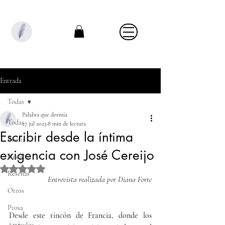
Entrada
Todas
Palabra que dormía
Todas
27 jul 2025
8 min de lectura
Escribir desde la íntima
Poesía
exigencia con José Cereijo
Cuento
Obtuvo NaN de 5 estrellas.
Reseñas
Entrevista realizada por Diana Forte
Otros
Prosa
Desde este rincón de Francia, donde los 
Artículos