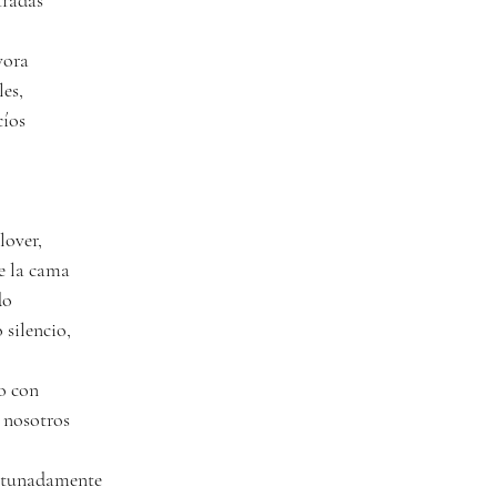
tradas
vora
es,
cíos
lover,
e la cama
do
silencio,
o con
 nosotros
ortunadamente