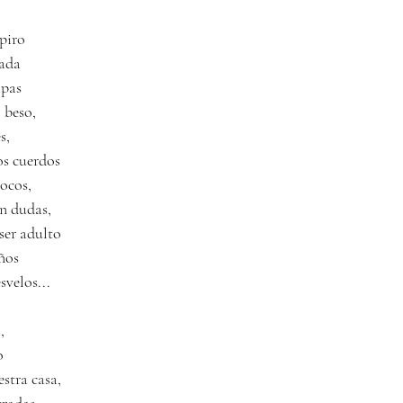
spiro
rada
opas
 beso,
s,
s cuerdos
locos,
in dudas,
ser adulto
ños 
svelos...
,
o
stra casa,