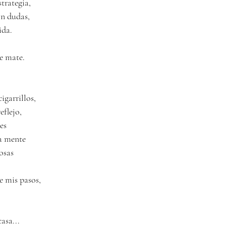
trategia,
in dudas,
ida.
,
ue mate.
igarrillos,
eflejo,
es
la mente
osas
e mis pasos,
asa...