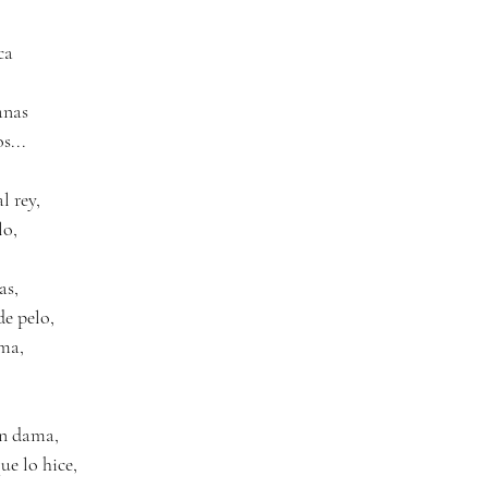
ca
anas
s...
l rey,
lo,
as,
e pelo,
ama,
in dama,
que lo hice,