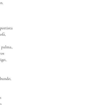
in.
portista
ofá,
a palma,
ros
igo,
abundo,
o
o 