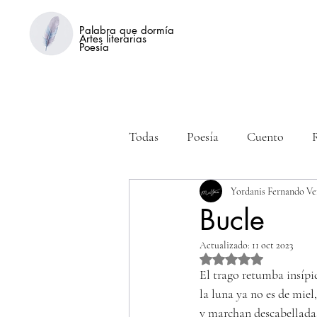
Palabra que dormía
Artes literarias
Poesía
Todas
Poesía
Cuento
Yordanis Fernando Ve
Bucle
Actualizado:
11 oct 2023
Obtuvo NaN de 5 estre
El trago retumba insípi
la luna ya no es de miel,
y marchan descabellada