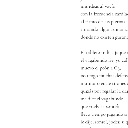
mis ideas al vacío, 
con la frecuencia cardía
al ritmo de sus piernas
trotando algunas manz
donde no existen gusano
El tablero indica jaque a
el vagabundo ríe, yo cal
muevo el peón a G3,
no tengo muchas defens
murmuro entre tirones d
quizás por regalar la d
me dice el vagabundo,
que vuelve a sonreír, 
llevo tiempo jugando s
le dije, sonreí, joder, sí 