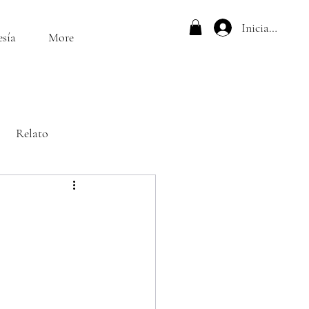
Iniciar sesión
esía
More
Relato