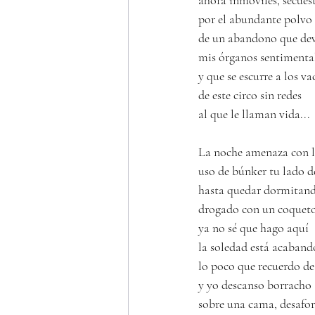
ahora inmóviles, secues
por el abundante polvo
de un abandono que de
mis órganos sentimental
y que se escurre a los va
de este circo sin redes
al que le llaman vida...
La noche amenaza con l
uso de búnker tu lado d
hasta quedar dormitan
drogado con un coqueto 
ya no sé que hago aquí
la soledad está acaband
lo poco que recuerdo de
y yo descanso borracho
sobre una cama, desaf