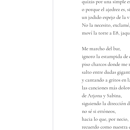
quizás por una simple es
o porque el ajedrez es, s
un jodido espejo de la v
No la necesito, exclamé
moví la torre a E8, jaq
Me marcho del bar,
ignoro la estampida de c
piso charcos donde me r
salto entre dudas gigant
y cantando a gritos en 
las canciones más dolor
de Arjona y Sabina,
siguiendo la dirección d
no sé si erróneos, 
hacia lo que, por necio, 
recuerdo como nuestra c