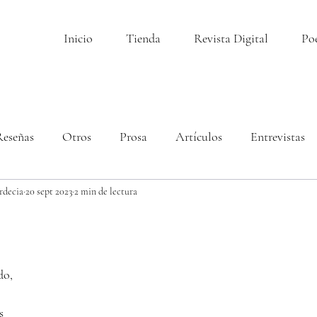
Inicio
Tienda
Revista Digital
Po
Reseñas
Otros
Prosa
Artículos
Entrevistas
rdecia
20 sept 2023
2 min de lectura
llas.
do,
s