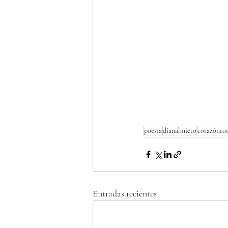
poesía
dianahnieto
corazónro
Entradas recientes