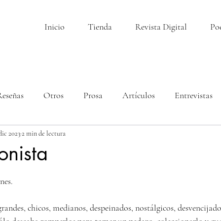
Inicio
Tienda
Revista Digital
Po
Reseñas
Otros
Prosa
Artículos
Entrevistas
dic 2023
2 min de lectura
onista
llas.
nes.
 grandes, chicos, medianos, despeinados, nostálgicos, desvencijado