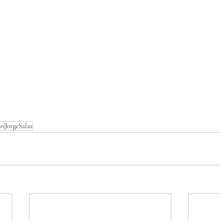
to
JorgeSalas