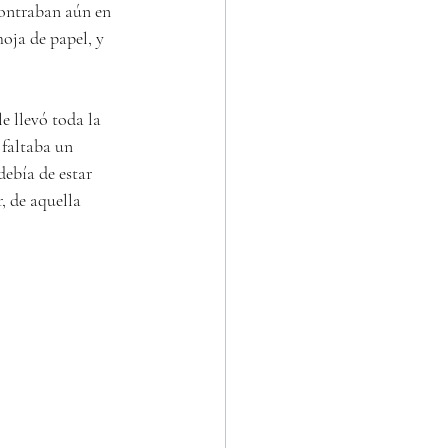
contraban aún en 
oja de papel, y 
e llevó toda la 
 faltaba un 
ebía de estar 
, de aquella 