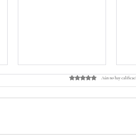
Obtuvo 0 de 5 estrellas.
Aún no hay calificac
Ahora todo es libre
La p