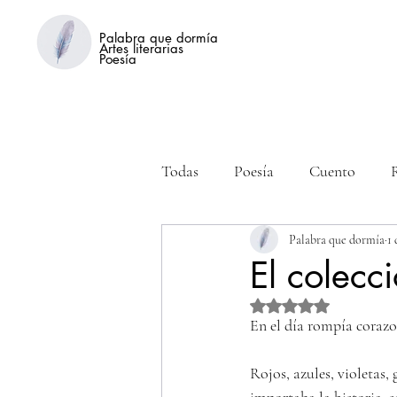
Palabra que dormía
Artes literarias
Poesía
Todas
Poesía
Cuento
Palabra que dormía
1 
El colecci
Obtuvo NaN de 5 estre
En el día rompía corazo
Rojos, azules, violetas,