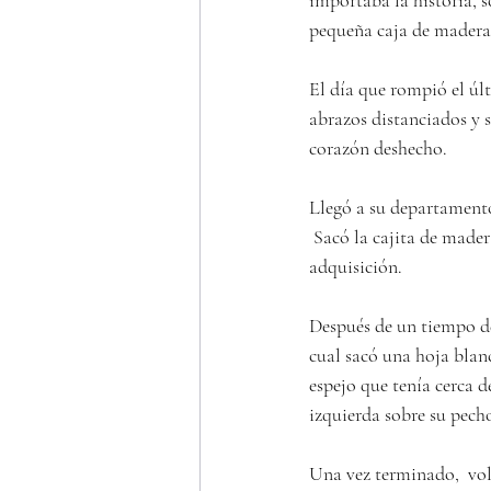
importaba la historia, 
pequeña caja de madera
El día que rompió el úl
abrazos distanciados y s
corazón deshecho.
Llegó a su departamento
 Sacó la cajita de mader
adquisición.
Después de un tiempo de
cual sacó una hoja blanc
espejo que tenía cerca d
izquierda sobre su pecho
Una vez terminado,  volvi