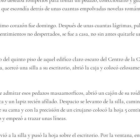
sólo deseaba romperlos para tomar un pedazo, coleccionarlo y gu
 que escondía detrás de unas cuantas empolvadas novelas románt
timo corazón fue domingo. Después de unas cuantas lágrimas, pal
entimientos no despertados, se fue a casa, no sin antes quitarle u
 del quinto piso de aquel edifico claro oscuro del Centro de la 
a, acercó una silla a su escritorio, abrió la caja y colocó celosam
 admirar esos pedazos masaamorficos, abrió un cajón de su roído 
a y un lapiz recién afilado. Despacio se levanto de la silla, camin
e su cama y con la precisión de un cirujano colocó la hoja 5 centi
 y empezó a trazar unas líneas.
ó a la silla y pusó la hoja sobre el escritorio. Por la ventana, en