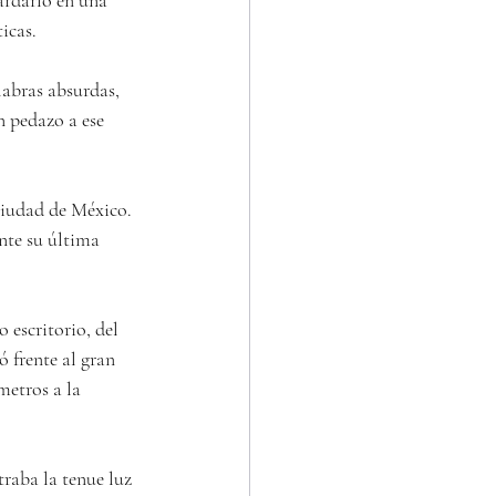
ardarlo en una 
icas.
abras absurdas, 
n pedazo a ese 
Ciudad de México. 
ente su última 
escritorio, del 
ó frente al gran 
metros a la 
traba la tenue luz 