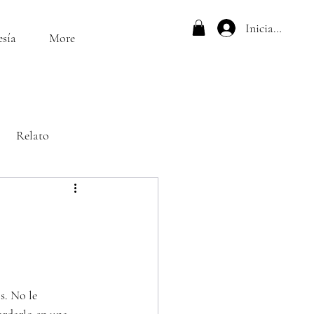
Iniciar sesión
esía
More
Relato
s. No le 