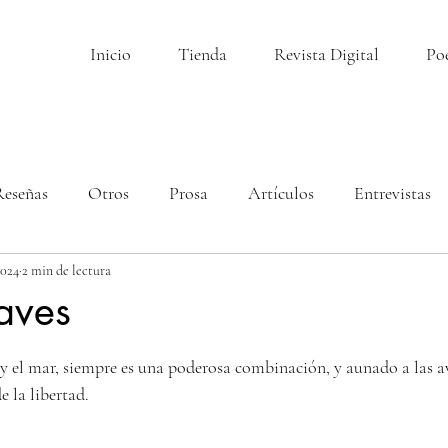
Inicio
Tienda
Revista Digital
Po
Reseñas
Otros
Prosa
Artículos
Entrevistas
2024
2 min de lectura
aves
llas.
y el mar, siempre es una poderosa combinación, y aunado a las av
 la libertad.