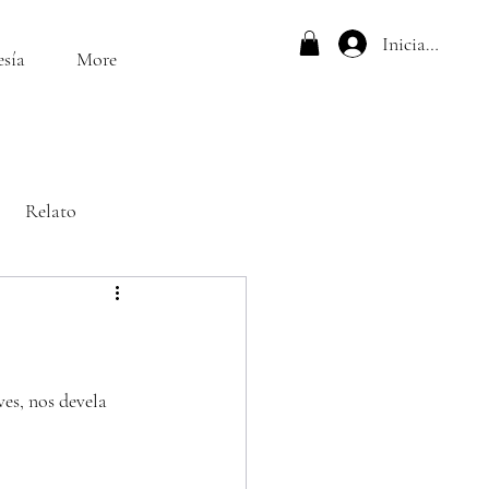
Iniciar sesión
esía
More
Relato
es, nos devela 