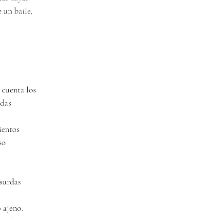
 un baile, 
 cuenta los 
adas 
ientos 
so 
surdas 
 ajeno.