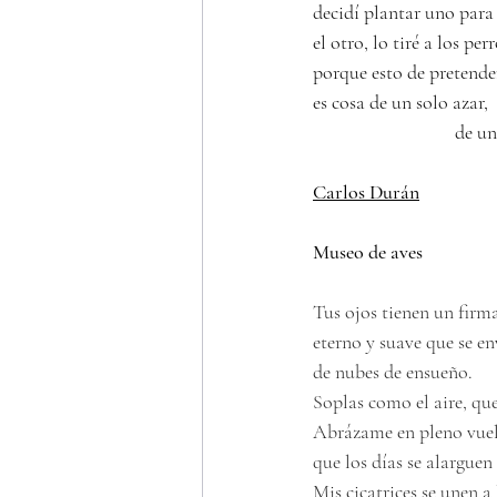
decidí plantar uno para v
el otro, lo tiré a los per
porque esto de pretend
es cosa de un solo azar, 
                                de
Carlos Durán
Museo de aves
Tus ojos tienen un firm
eterno y suave que se en
de nubes de ensueño. 
Soplas como el aire, qu
Abrázame en pleno vuel
que los días se alarguen 
Mis cicatrices se unen a 