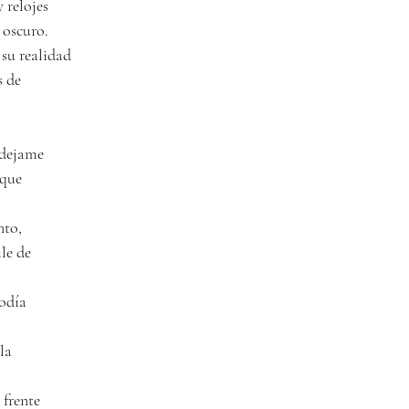
 relojes 
 oscuro.
su realidad 
 de 
dejame 
 que 
to, 
le de 
odía 
la 
frente 