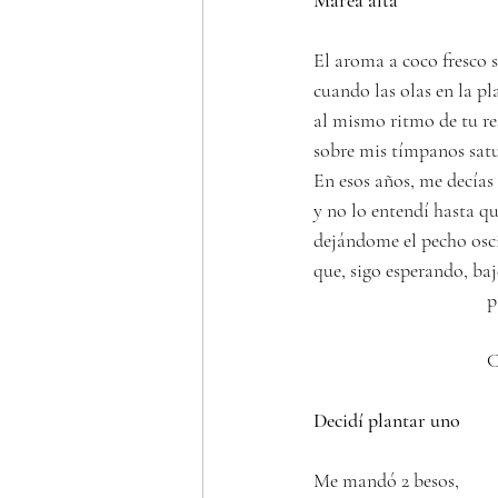
Marea alta
El aroma a coco fresco s
cuando las olas en la p
al mismo ritmo de tu re
sobre mis tímpanos satu
En esos años, me decías
y no lo entendí hasta que
dejándome el pecho osci
que, sigo esperando, baj
                               
    
Decidí plantar uno
Me mandó 2 besos,