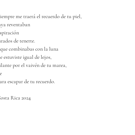
iempre me traerá el recuerdo de tu piel, 
laya reventaban 
spiración
rados de tenerte.
 que combinabas con la luna
 estuviste igual de lejos, 
lante por el vaivén de tu marea, 
e
        para escapar de tu recuerdo.
                                   Costa Rica 2024