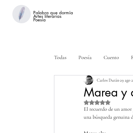
Palabra que dormía
Artes literarias
Poesía
Todas
Poesía
Cuento
Carlos Durán
29 ago 
Marea y 
Obtuvo NaN de 5 estre
El recuerdo de un amor 
una búsqueda genuina de