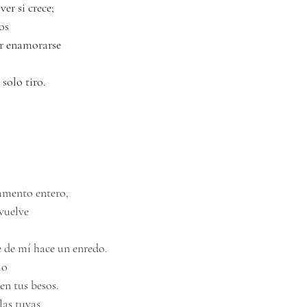
er si crece;
ros
er enamorarse
 un solo tiro.
amento entero,
vuelve 
e de mí hace un enredo. 
o 
en tus besos. 
las tuyas 