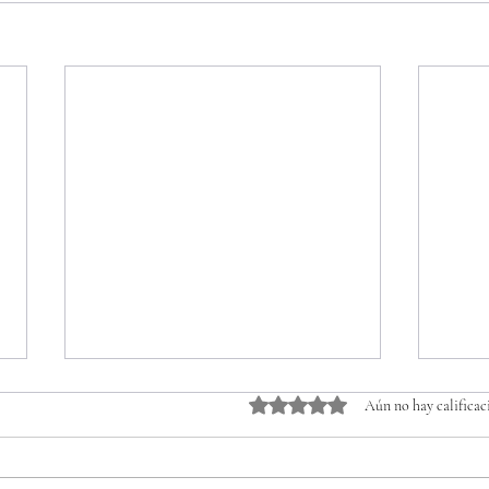
Obtuvo 0 de 5 estrellas.
Aún no hay calificac