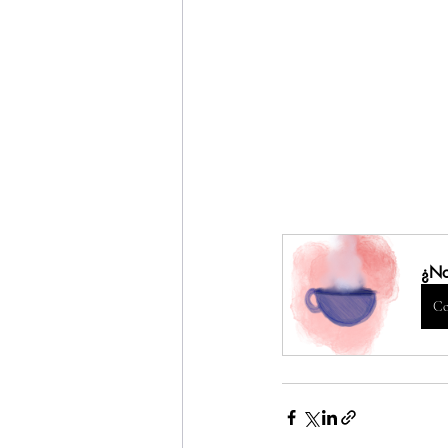
¿No
Co