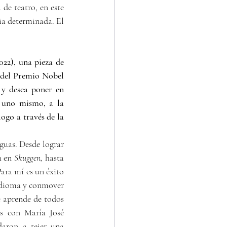
e teatro, en este 
a determinada. El 
22), una pieza de 
 del Premio Nobel 
 y desea poner en 
 uno mismo, a la 
ogo a través de la 
uas. Desde lograr 
 en 
Skuggen,
 hasta 
ara mí es un éxito 
idioma y conmover 
 aprende de todos 
 con María José 
aron a tejer una 