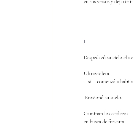
en sus versos y dejarte 
I
Despedazó su cielo el av
Ultravioleta,
—sí­— comenzó a habita
 Erosionó su suelo.
Caminan los cetáceos
en busca de frescura.