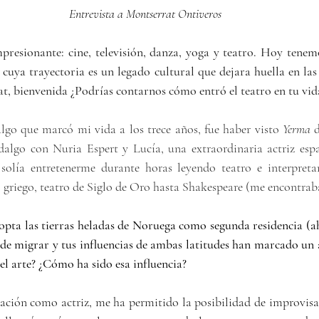
Entrevista a Montserrat Ontiveros
resionante: cine, televisión, danza, yoga y teatro. Hoy tenemos
 cuya trayectoria es un legado cultural que dejara huella en las 
t, bienvenida ¿Podrías contarnos cómo entró el teatro en tu vid
algo que marcó mi vida a los trece años, fue haber visto 
Yerma
 
dalgo con Nuria Espert y Lucía, una extraordinaria actriz espa
solía entretenerme durante horas leyendo teatro e interpretan
o griego, teatro de Siglo de Oro hasta Shakespeare (me encontraba
pta las tierras heladas de Noruega como segunda residencia (a
 de migrar y tus influencias de ambas latitudes han marcado un a
el arte? ¿Cómo ha sido esa influencia?