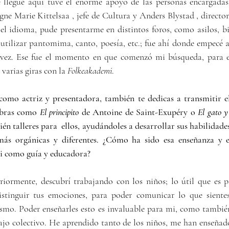
e llegué aquí tuve el enorme apoyo de las personas encargadas
e Marie Kittelsaa , jefe de Cultura y Anders Blystad , director
el idioma, pude presentarme en distintos foros, como asilos, bi
tilizar pantomima, canto, poesía, etc.; fue ahí donde empecé a u
 vez. Ese fue el momento en que comenzó mi búsqueda, para 
varias giras con la 
Folkeakademi
.
omo actriz y presentadora, también te dedicas a transmitir el
bras como 
El principito
 de Antoine de Saint-Exupéry o 
El gato y
n talleres para  ellos, ayudándoles a desarrollar sus habilidades
más orgánicas y diferentes. ¿Cómo ha sido esa enseñanza y e
ti como guía y educadora?
stinguir tus emociones, para poder comunicar lo que sientes.
smo. Poder enseñarles esto es invaluable para mi, como también
bajo colectivo. He aprendido tanto de los niños, me han enseñado