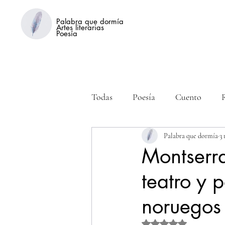
Palabra que dormía
Artes literarias
Poesía
Todas
Poesía
Cuento
Palabra que dormía
3
Montserra
teatro y 
noruegos
Obtuvo NaN de 5 estre