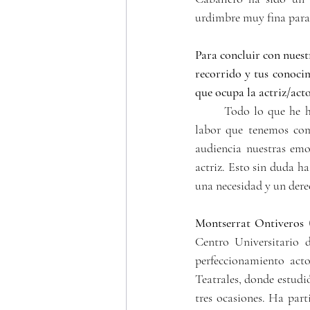
urdimbre muy fina para 
Para concluir con nuest
recorrido y tus conoci
que ocupa la actriz/act
	Todo lo que he hecho aquí en Noruega, como persona y como actriz, me ha enseñado la enorme 
labor que tenemos como
audiencia nuestras em
actriz. Esto sin duda ha
una necesidad y un dere
Montserrat Ontiveros
 
Centro Universitario 
perfeccionamiento act
Teatrales, donde estudi
tres ocasiones. Ha part