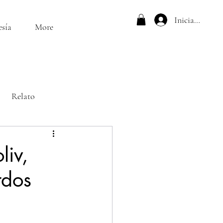
Iniciar sesión
esía
More
Relato
liv,
rdos