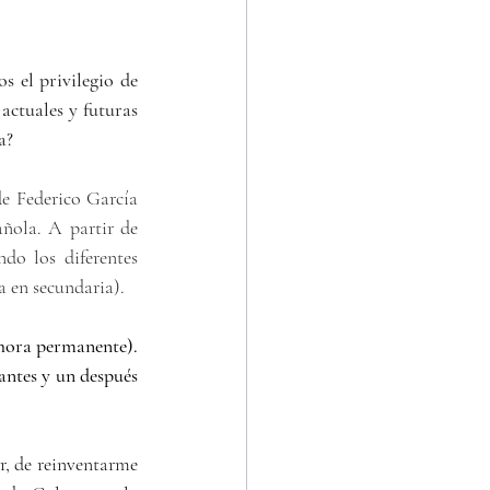
 el privilegio de 
actuales y futuras 
a?
de Federico García 
ñola. A partir de 
do los diferentes 
 en secundaria). 
hora permanente). 
ntes y un después 