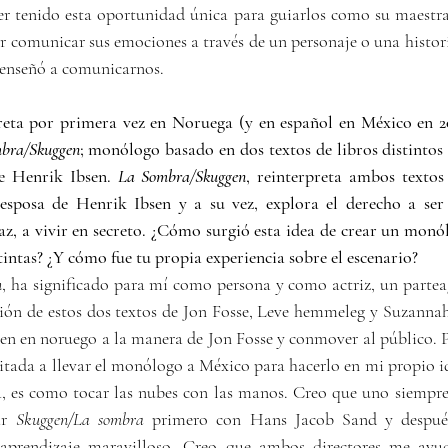
 tenido esta oportunidad única para guiarlos como su maestra d
 comunicar sus emociones a través de un personaje o una histori
s enseñó a comunicarnos.
preta por primera vez en Noruega (y en español en México en 20
bra/Skuggen
; monólogo basado en dos textos de libros distintos
e Henrik Ibsen. 
La Sombra/Skuggen
, reinterpreta ambos textos
 esposa de Henrik Ibsen y a su vez, explora el derecho a ser
az, a vivir en secreto. ¿Cómo surgió esta idea de crear un monól
tintas? ¿Y cómo fue tu propia experiencia sobre el escenario?
n
, ha significado para mí como persona y como actriz, un parteag
ión de estos dos textos de Jon Fosse, Leve hemmeleg y Suzannah
sen en noruego a la manera de Jon Fosse y conmover al público. P
itada a llevar el monólogo a México para hacerlo en mi propio 
, es como tocar las nubes con las manos. Creo que uno siempre
ar 
Skuggen/La sombra
 primero con Hans Jacob Sand y después
aprendizaje maravilloso. Creo que ambos directores me ayud