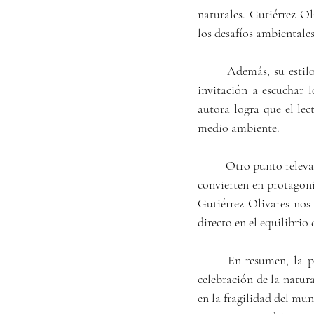
naturales. Gutiérrez O
los desafíos ambientale
	Además, su estilo se caracteriza por una fusión entre lo lírico y lo ecológico. Cada poema es una 
invitación a escuchar l
autora logra que el lec
medio ambiente.
	Otro punto relevante es su uso del simbolismo. Elementos naturales como ríos, árboles y animales se 
convierten en protagonis
Gutiérrez Olivares nos
directo en el equilibrio 
	En resumen, la poesía ambiental de Araceli Gutiérrez Olivares es un llamado a la acción y una 
celebración de la natura
en la fragilidad del mu