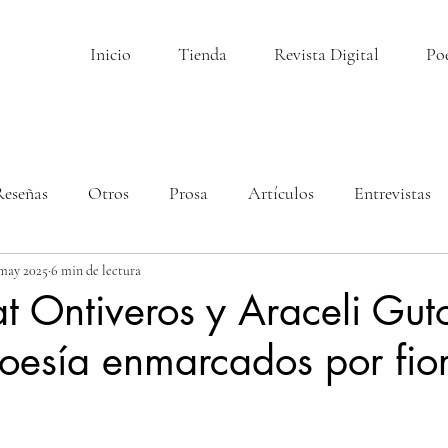
Inicio
Tienda
Revista Digital
Po
Reseñas
Otros
Prosa
Artículos
Entrevistas
 may 2025
6 min de lectura
t Ontiveros y Araceli Guto
poesía enmarcados por fio
llas.