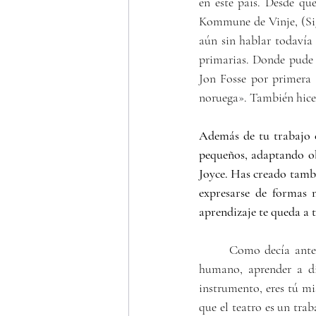
en este país. Desde qu
Kommune de Vinje, (Sign
aún sin hablar todavía 
primarias. Donde pude u
Jon Fosse por primera
noruega
»
. También hice 
Además de tu trabajo c
pequeños, adaptando o
Joyce. Has creado tambié
expresarse de formas 
aprendizaje te queda a 
	Como decía anteriormente, descubrí trabajando con los niños; lo útil que es para uno como ser 
humano, aprender a di
instrumento, eres tú mi
que el teatro es un tra