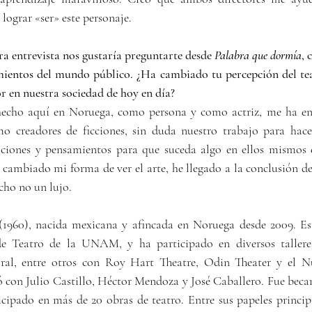
lograr 
«
ser
»
 este personaje. 
ra entrevista nos gustaría preguntarte desde 
Palabra que dormía
, 
mientos del mundo público. ¿Ha cambiado tu percepción del teat
or en nuestra sociedad de hoy en día?
 creadores de ficciones, sin duda nuestro trabajo para hacer
ociones y pensamientos para que suceda algo en ellos mismos 
 cambiado mi forma de ver el arte, he llegado a la conclusión de
cho no un lujo.
(1960), nacida mexicana y afincada en Noruega desde 2009. Est
de Teatro de la UNAM, y ha participado en diversos tallere
oral, entre otros con Roy Hart Theatre, Odin Theater y el Nú
ó con Julio Castillo, Héctor Mendoza y José Caballero. Fue bec
icipado en más de 20 obras de teatro. Entre sus papeles principa