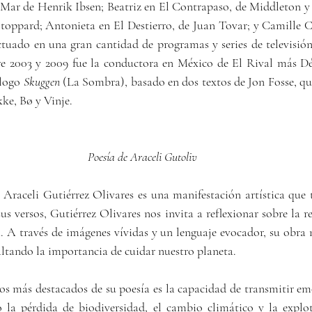
 Mar de Henrik Ibsen; Beatriz en El Contrapaso, de Middleton y
oppard; Antonieta en El Destierro, de Juan Tovar; y Camille C
tuado en una gran cantidad de programas y series de televisión
 2003 y 2009 fue la conductora en México de El Rival más Déb
logo 
Skuggen
 (La Sombra), basado en dos textos de Jon Fosse, qu
ke, Bø y Vinje.
Poesía de Araceli Gutoliv
Araceli Gutiérrez Olivares es una manifestación artística que t
sus versos, Gutiérrez Olivares nos invita a reflexionar sobre la rel
 A través de imágenes vívidas y un lenguaje evocador, su obra n
saltando la importancia de cuidar nuestro planeta.
la pérdida de biodiversidad, el cambio climático y la explot