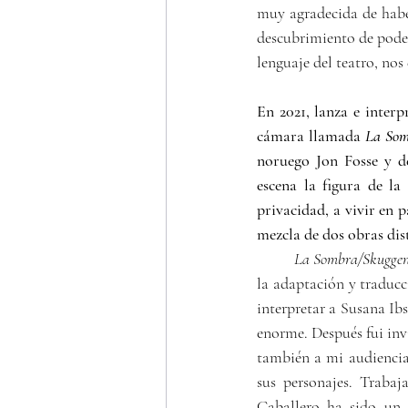
muy agradecida de haber
descubrimiento de poder
lenguaje del teatro, no
En 2021, lanza e inter
cámara llamada 
La Som
noruego Jon Fosse y d
escena la figura de la
privacidad, a vivir en p
mezcla de dos obras dis
	La Sombra/Skugge
la adaptación y traducc
interpretar a Susana Ib
enorme. Después fui inv
también a mi audiencia
sus personajes. Trabaj
Caballero ha sido un 