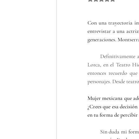
Con una trayectoria imp
entrevistar a una actriz
generaciones. Montserra
	Definitivamente 
Lorca, en el Teatro Hi
entonces recuerdo que 
personajes. Desde teatr
Mujer mexicana que ado
¿Crees que esa decisión
en tu forma de percibir 
	Sin duda mi formación como actriz, me ha permitido la posibilidad de improvisar, de reinventarme 