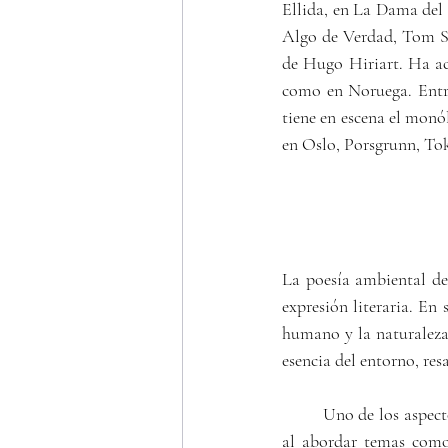
Ellida, en La Dama del
Algo de Verdad, Tom St
de Hugo Hiriart. Ha ac
como en Noruega. Entre
tiene en escena el monó
en Oslo, Porsgrunn, Tok
La poesía ambiental de 
expresión literaria. En 
humano y la naturaleza.
esencia del entorno, re
	Uno de los aspectos más destacados de su poesía es la capacidad de transmitir emociones profundas 
al abordar temas como 